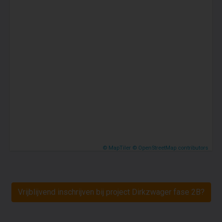
Er zijn een aantal parkeerplaatsen
beschikbaar die worden gekoppeld aan
een aantal appartementen. Je fiets stal je
in de centrale fietsenstalling in De
Knappert op de begane grond.
© MapTiler
© OpenStreetMap contributors
Vrijblijvend inschrijven bij project Dirkzwager fase 2B?