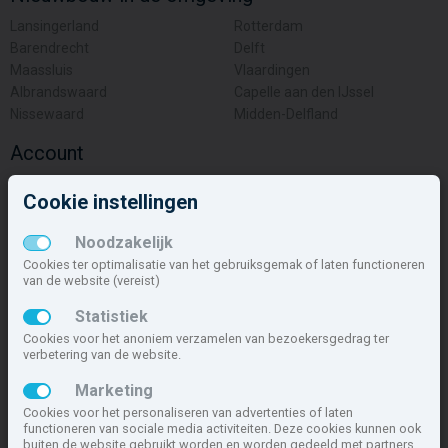
Lansingerland
Rotterdam
Barendrecht
Delft
Maassluis
Vlaardingen
Albrandswaard
Capelle aan den IJssel
Nissewaard
Midden-Delfland
Account
Inloggen
Cookie instellingen
Inschrijven
Wachtwoord vergeten
Noodzakelijk
Overige
Cookies ter optimalisatie van het gebruiksgemak of laten functioneren
van de website (vereist)
Nieuwbouwnieuws
Statistiek
Contact
Cookies voor het anoniem verzamelen van bezoekersgedrag ter
Zakelijk
verbetering van de website.
Deze site maakt deel uit van
www.nieuwbouw-nederland.nl
, met
Marketing
meer dan 85.466 nieuwbouwwoningen in 1.621 projecten de meest
Cookies voor het personaliseren van advertenties of laten
complete nieuwbouwsite van Nederland.
functioneren van sociale media activiteiten. Deze cookies kunnen ook
buiten de website gebruikt worden en worden gedeeld met partners.