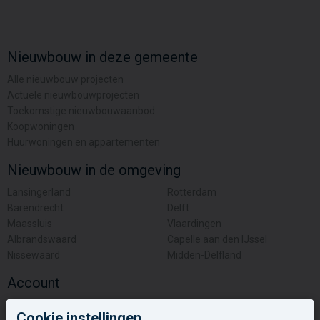
Nieuwbouw in deze gemeente
Alle nieuwbouw projecten
Actuele nieuwbouwprojecten
Toekomstige nieuwbouwaanbod
Koopwoningen
Huurwoningen en appartementen
Nieuwbouw in de omgeving
Lansingerland
Rotterdam
Barendrecht
Delft
Maassluis
Vlaardingen
Albrandswaard
Capelle aan den IJssel
Nissewaard
Midden-Delfland
Account
Inloggen
Cookie instellingen