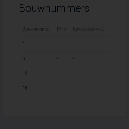
Bouwnummers
Bouwnummer
Prijs
Kaveloppervlak
Woonopp
2
1
-
-
89 m
2
6
-
-
89 m
2
12
-
-
88 m
2
18
-
-
87 m