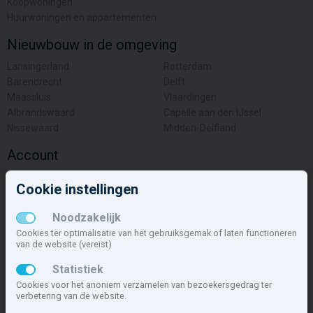
Koopwoningen
Huurwoningen en appartementen
Nieuwbouw in de omgeving
Lansingerland
Rotterdam
Barendrecht
Delft
Maassluis
Vlaardingen
Albrandswaard
Capelle aan den IJssel
Nissewaard
Midden-Delfland
Account
Inloggen
Cookie instellingen
Inschrijven
Wachtwoord vergeten
Noodzakelijk
Overige
Cookies ter optimalisatie van het gebruiksgemak of laten functioneren
van de website (vereist)
Nieuwbouwnieuws
Statistiek
Contact
Cookies voor het anoniem verzamelen van bezoekersgedrag ter
Zakelijk
verbetering van de website.