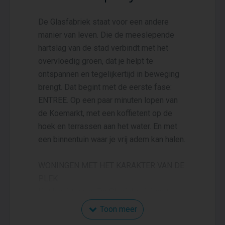
De Glasfabriek staat voor een andere
manier van leven. Die de meeslepende
hartslag van de stad verbindt met het
overvloedig groen, dat je helpt te
ontspannen en tegelijkertijd in beweging
brengt. Dat begint met de eerste fase:
ENTREE. Op een paar minuten lopen van
de Koemarkt, met een koffietent op de
hoek en terrassen aan het water. En met
een binnentuin waar je vrij adem kan halen.
WONINGEN MET HET KARAKTER VAN DE
PLEK
Het karakter van De Glasfabriek komt
terug in de gebouwen van ENTREE. Met
Toon meer
aan de buitenkant donker baksteen en