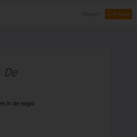
Inloggen
Account
j
De
en in de regio