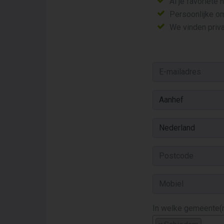
Al je favoriete
Persoonlijke o
We vinden priva
In welke gemeente(n