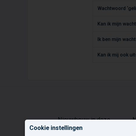
Wachtwoord ‘geli
Kan ik mijn wac
Ik ben mijn wach
Kan ik mij ook ui
Nieuwbouw in deze
N
gemeente
o
Cookie instellingen