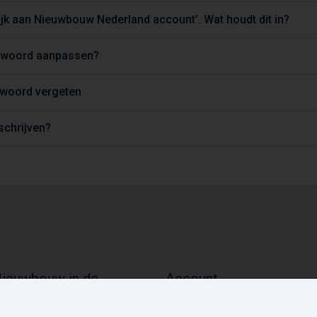
jk aan Nieuwbouw Nederland account’. Wat houdt dit in?
htwoord aanpassen?
twoord vergeten
tschrijven?
ieuwbouw in de
Account
mgeving
Inloggen
Inschrijven