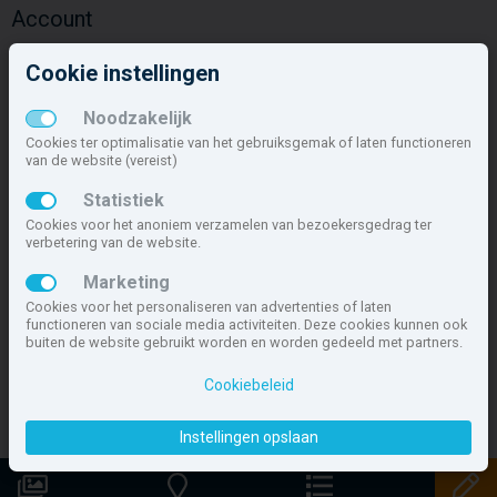
Account
Inloggen
Cookie instellingen
Inschrijven
Wachtwoord vergeten
Noodzakelijk
Overige
Cookies ter optimalisatie van het gebruiksgemak of laten functioneren
van de website (vereist)
Nieuwbouwnieuws
Statistiek
Contact
Cookies voor het anoniem verzamelen van bezoekersgedrag ter
Zakelijk
verbetering van de website.
Deze site maakt deel uit van
www.nieuwbouw-nederland.nl
, met
Marketing
meer dan 85.466 nieuwbouwwoningen in 1.621 projecten de meest
Cookies voor het personaliseren van advertenties of laten
complete nieuwbouwsite van Nederland.
functioneren van sociale media activiteiten. Deze cookies kunnen ook
buiten de website gebruikt worden en worden gedeeld met partners.
Copyright © 2007- 2026 Xitres NieuwbouwOffice B.V.
Disclaimer
|
Cookiebeleid
Privacyverklaring & Cookiebeleid
|
Cookies instellen
Instellingen opslaan