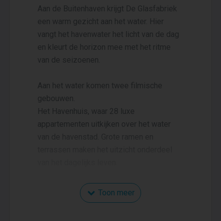
Aan de Buitenhaven krijgt De Glasfabriek
een warm gezicht aan het water. Hier
vangt het havenwater het licht van de dag
en kleurt de horizon mee met het ritme
van de seizoenen.
Aan het water komen twee filmische
gebouwen.
Het Havenhuis, waar 28 luxe
appartementen uitkijken over het water
van de havenstad. Grote ramen en
terrassen maken het uitzicht onderdeel
van het dagelijks leven.
Iets verderop aan de promenade ligt Het
Toon meer
Atelier, waar het leven zich afspeelt rond
een groen binnenhof van het monumentale