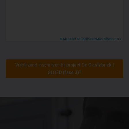
© MapTiler
© OpenStreetMap contributors
Vrijblijvend inschrijven bij project De Glasfabriek |
GLOED (fase 3)?